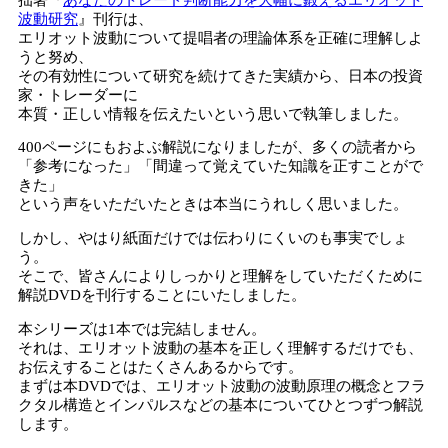
波動研究
』刊行は、
エリオット波動について提唱者の理論体系を正確に理解しよ
うと努め、
その有効性について研究を続けてきた実績から、日本の投資
家・トレーダーに
本質・正しい情報を伝えたいという思いで執筆しました。
400ページにもおよぶ解説になりましたが、多くの読者から
「参考になった」「間違って覚えていた知識を正すことがで
きた」
という声をいただいたときは本当にうれしく思いました。
しかし、やはり紙面だけでは伝わりにくいのも事実でしょ
う。
そこで、皆さんによりしっかりと理解をしていただくために
解説DVDを刊行することにいたしました。
本シリーズは1本では完結しません。
それは、エリオット波動の基本を正しく理解するだけでも、
お伝えすることはたくさんあるからです。
まずは本DVDでは、エリオット波動の波動原理の概念とフラ
クタル構造とインパルスなどの基本についてひとつずつ解説
します。