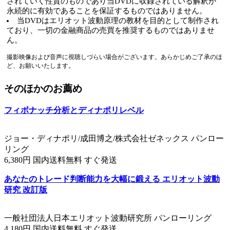
されていく性質のものであり当DVDに収録されている解釈が
永続的に有効であることを保証するものではありません。
当DVDはエリオット波動原理の教材を目的として制作され
ており、一切の金融商品の売買を推奨するものではありませ
ん。
撮影映像および音声に視聴しづらい場合がございます。あらかじめご了承のほ
ど、お願いいたします。
そのほかのお薦め
フィボナッチ分析とディナポリレベル
ジョー・ディナポリ/成田博之/株式会社ゼネックス パンロー
リング
6,380円 国内送料無料 すぐ発送
あなたのトレード判断能力を大幅に鍛える エリオット波動
研究 改訂版
一般社団法人日本エリオット波動研究所 パンローリング
4,180円 国内送料無料 すぐ発送