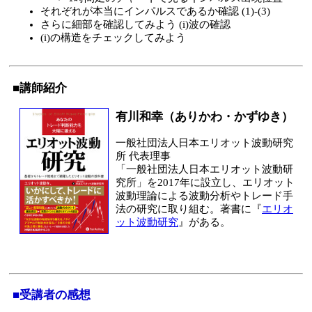
それぞれが本当にインパルスであるか確認 (1)-(3)
さらに細部を確認してみよう (i)波の確認
(i)の構造をチェックしてみよう
■講師紹介
有川和幸（ありかわ・かずゆき）
一般社団法人日本エリオット波動研究
所 代表理事
「一般社団法人日本エリオット波動研
究所」を2017年に設立し、エリオット
波動理論による波動分析やトレード手
法の研究に取り組む。著書に『
エリオ
ット波動研究
』がある。
■受講者の感想