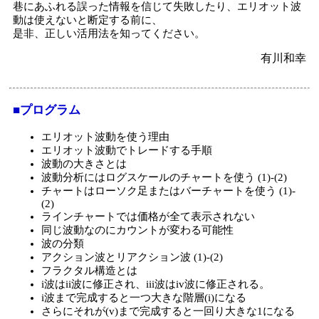
巷にあふれる誤った情報を信じて失敗したり、エリオット波
動は使えないと断定する前に、
是非、正しい活用法を知ってください。
有川和幸
■プログラム
エリオット波動を使う理由
エリオット波動でトレードする手順
波動の大きさとは
波動分析にはログスケールのチャートを使う (1)-(2)
チャートはローソク足またはバーチャートを使う (1)-
(2)
ラインチャートでは価格が全て表示されない
同じ波動なのにカウントが変わる可能性
波の分類
アクション波とリアクション波 (1)-(2)
フラクタル構造とは
i波はii波に修正され、iii波はiv波に修正される。
i波まで完成すると一つ大きな階層(i)になる
さらにそれが(v)まで完成すると一回り大きな1になる