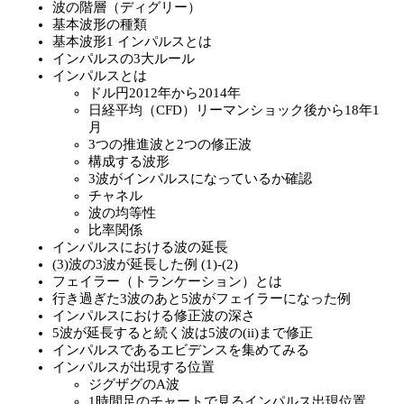
波の階層（ディグリー）
基本波形の種類
基本波形1 インパルスとは
インパルスの3大ルール
インパルスとは
ドル円2012年から2014年
日経平均（CFD）リーマンショック後から18年1
月
3つの推進波と2つの修正波
構成する波形
3波がインパルスになっているか確認
チャネル
波の均等性
比率関係
インパルスにおける波の延長
(3)波の3波が延長した例 (1)-(2)
フェイラー（トランケーション）とは
行き過ぎた3波のあと5波がフェイラーになった例
インパルスにおける修正波の深さ
5波が延長すると続く波は5波の(ii)まで修正
インパルスであるエビデンスを集めてみる
インパルスが出現する位置
ジグザグのA波
1時間足のチャートで見るインパルス出現位置