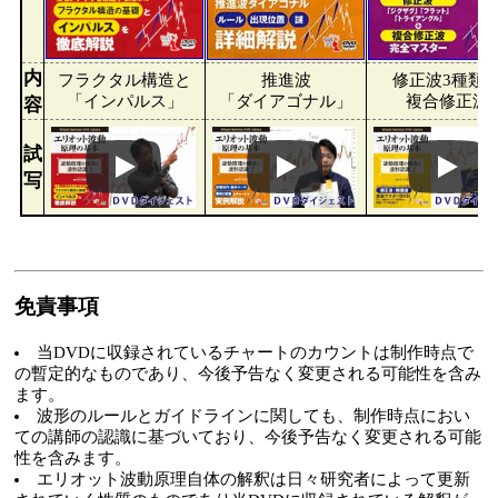
内
フラクタル構造と
推進波
修正波3種類
「インパルス」
「ダイアゴナル」
複合修正波
容
試
写
免責事項
当DVDに収録されているチャートのカウントは制作時点で
の暫定的なものであり、今後予告なく変更される可能性を含み
ます。
波形のルールとガイドラインに関しても、制作時点におい
ての講師の認識に基づいており、今後予告なく変更される可能
性を含みます。
エリオット波動原理自体の解釈は日々研究者によって更新