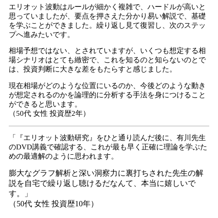
エリオット波動はルールが細かく複雑で、ハードルが高いと
思っていましたが、要点を押さえた分かり易い解説で、基礎
を学ぶことができました。繰り返し見て復習し、次のステッ
プへ進みたいです。
相場予想ではない、とされていますが、いくつも想定する相
場シナリオはとても緻密で、これを知るのと知らないのとで
は、投資判断に大きな差をもたらすと感じました。
現在相場がどのような位置にいるのか、今後どのような動き
が想定されるのかを論理的に分析する手法を身につけること
ができると思います。
（50代 女性 投資歴2年）
「『エリオット波動研究』をひと通り読んだ後に、有川先生
のDVD講義で確認する、これが最も早く正確に理論を学ぶた
めの最適解のように思われます。
膨大なグラフ解析と深い洞察力に裏打ちされた先生の解
説を自宅で繰り返し聴けるだなんて、本当に嬉しいで
す。」
（50代 女性 投資歴10年）