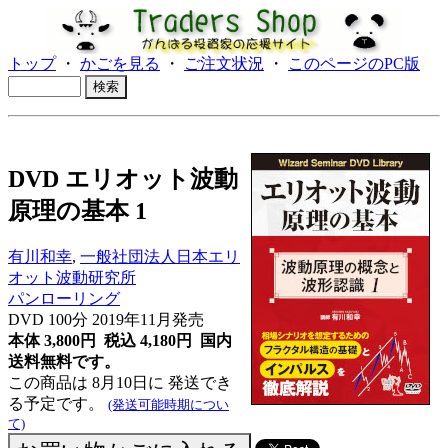
トップ
・
かごを見る
・
ご注文状況
・
このページのPC版
DVD エリオット波動
原理の基本 1
有川和幸
,
一般社団法人日本エリ
オット波動研究所
パンローリング
DVD 100分 2019年11月発売
本体 3,800円 税込 4,180円
国内
送料無料です。
この商品は 8月10日に 発送でき
る予定です。
(発送可能時期につい
て)