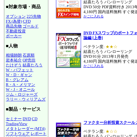
結喜たろう パンローリング
■対象市場・商品
DVD 50分 PDF資料付き 201
4,180円 国内送料無料 すぐ発
オプション
225先物
かごに入れる
FX (為替)
CFD
商品先物
ゴールド
不動産投資
DVD FXスワップのポートフ
ポーカー
論編 [上巻]
■人物
ベテラン度:
★★☆
結喜たろう パンローリング
相場師朗
石原順
DVD 91分 2013年1月発売
岩本祐介
OP売坊
4,180円 国内送料無料 すぐ発
たけぞう
結喜たろう
かごに入れる
W・バフェット
W・D・ギャン
B・グレアム
R・A・メリマン
W・J・オニール
ジム・ロジャーズ
ラリー・ウィリアムズ
■製品・サービス
セミナー
DVD
CD
ファクター分析投資スクール 2
TradingView
メタトレーダー (MT4)
ベテラン度:
★☆☆
ソフトウェア
レポート
結喜たろう パンローリング（