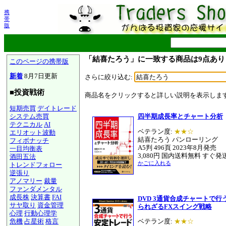
携
帯
版
「結喜たろう」に一致する商品は9点あり
このページの携帯版
新着
8月7日更新
さらに絞り込む:
■投資戦術
商品名をクリックすると詳しい説明を表示しま
短期売買
デイトレード
システム売買
四半期成長率とチャート分析
テクニカル
AI
ベテラン度:
★★☆
エリオット波動
結喜たろう パンローリング
フィボナッチ
A5判 496頁 2023年8月発売
一目均衡表
3,080円 国内送料無料 すぐ発
酒田五法
かごに入れる
トレンドフォロー
逆張り
アノマリー
裁量
ファンダメンタル
成長株
決算書
FAI
DVD 3通貨合成チャートで行
サヤ取り
資金管理
られざるFXスイング戦略
心理
行動心理学
危機
占星術
格言
ベテラン度:
★★☆