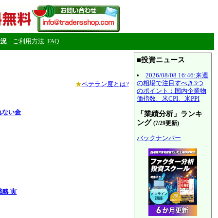
状況
ご利用方法
FAQ
■投資ニュース
2026/08/08 16:46:来週
の相場で注目すべき3つ
★
ベテラン度とは?
のポイント：国内企業物
価指数、米CPI、米PPI
れない金
「業績分析」ランキ
ング
(7/29更新)
バックナンバー
戦略 実