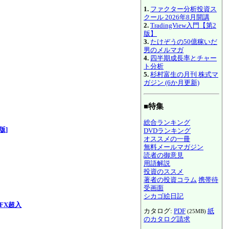
1.
ファクター分析投資ス
クール 2026年8月開講
2.
TradingView入門【第2
版】
3.
たけぞうの50億稼いだ
男のメルマガ
4.
四半期成長率とチャー
ト分析
5.
杉村富生の月刊 株式マ
ガジン (6か月更新)
■特集
総合ランキング
版]
DVDランキング
オススメの一冊
無料メールマガジン
読者の御意見
用語解説
投資のススメ
著者の投資コラム
携帯待
受画面
シカゴ絵日記
FX超入
カタログ:
PDF
紙
(25MB)
のカタログ請求