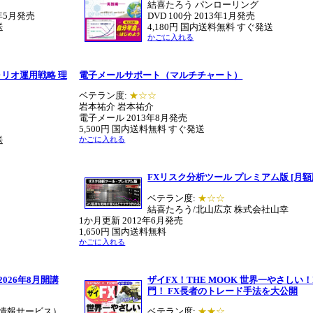
結喜たろう パンローリング
3年5月発売
DVD 100分 2013年1月発売
送
4,180円 国内送料無料 すぐ発送
かごに入れる
ォリオ運用戦略 理
電子メールサポート（マルチチャート）
ベテラン度:
★☆☆
岩本祐介 岩本祐介
電子メール 2013年8月発売
5,500円 国内送料無料 すぐ発送
送
かごに入れる
FXリスク分析ツール プレミアム版 [月額
ベテラン度:
★☆☆
結喜たろう/北山広京 株式会社山幸
1か月更新
2012年6月発売
1,650円 国内送料無料
かごに入れる
026年8月開講
ザイFX！THE MOOK 世界一やさしい！
門！ FX長者のトレード手法を大公開
情報サービス）
ベテラン度:
★★☆