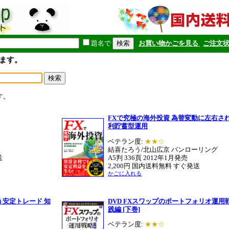
題名で
お買い物かごを見る
ご注文
ます。
す。
FXで究極の海外投資 為替変動に左右さ
利貯蓄型運用
ベテラン度:
★★☆
結喜たろう/北山広京 パンローリング
送
A5判 336頁 2012年1月発売
2,200円 国内送料無料 すぐ発送
かごに入れる
う安定トレード 知
DVD FXスワップのポートフォリオ運用
践編 [下巻]
ベテラン度:
★★☆