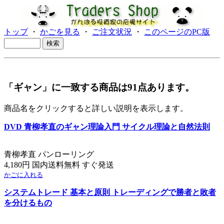
トップ
・
かごを見る
・
ご注文状況
・
このページのPC版
「ギャン」に一致する商品は91点あります。
商品名をクリックすると詳しい説明を表示します。
DVD 青柳孝直のギャン理論入門 サイクル理論と自然法則
青柳孝直 パンローリング
4,180円 国内送料無料 すぐ発送
かごに入れる
システムトレード 基本と原則 トレーディングで勝者と敗者
を分けるもの